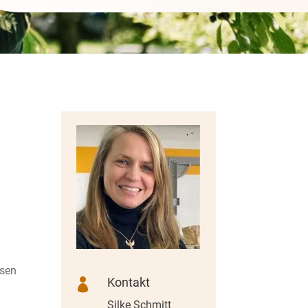
ssen
Kontakt

Silke Schmitt