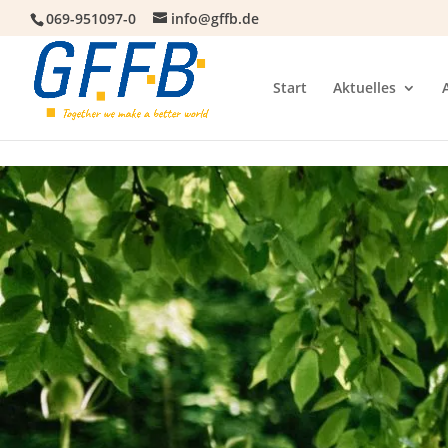
069-951097-0
info@gffb.de
Start
Aktuelles