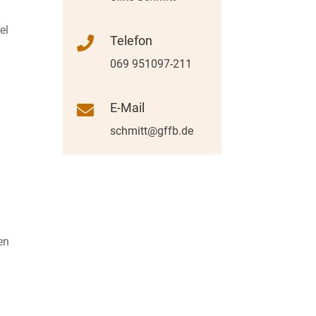
el
Telefon

069 951097-211
n
E-Mail

schmitt@gffb.de
en