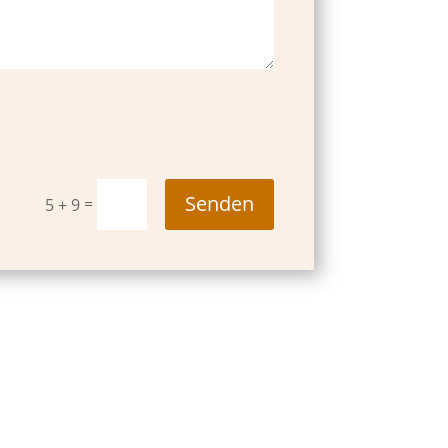
Senden
=
5 + 9