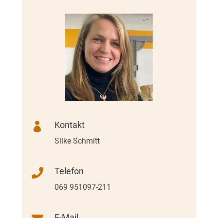
Kontakt

Silke Schmitt
Telefon

069 951097-211
E-Mail