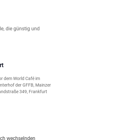
le, die günstig und
rt
or dem World Café im
interhof der GFFB, Mainzer
andstraße 349, Frankfurt
ich wechselnden