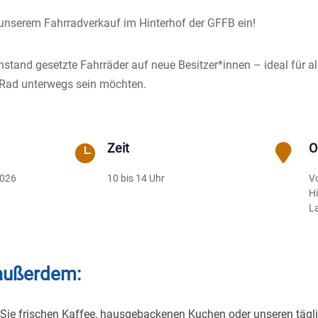
u unserem Fahrradverkauf im Hinterhof der GFFB ein!
instand gesetzte Fahrräder auf neue Besitzer*innen – ideal für al
Rad unterwegs sein möchten.
Zeit
O


2026
10 bis 14 Uhr
V
H
L
außerdem:
Sie frischen Kaffee, hausgebackenen Kuchen oder unseren tägl