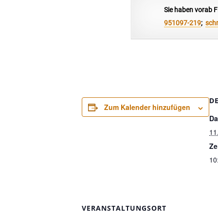
Sie haben vorab F
951097-219
;
sch
D
Zum Kalender hinzufügen
Da
11
Ze
10
VERANSTALTUNGSORT