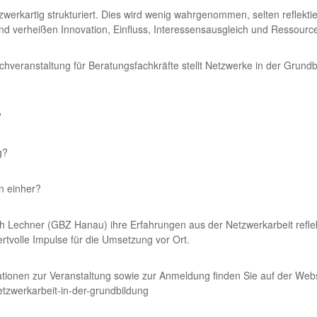
rkartig strukturiert. Dies wird wenig wahrgenommen, selten reflektier
nd verheißen Innovation, Einfluss, Interessensausgleich und Ressour
veranstaltung für Beratungsfachkräfte stellt Netzwerke in der Grundbild
?
g?
n einher?
ith Lechner (GBZ Hanau) ihre Erfahrungen aus der Netzwerkarbeit refl
ertvolle Impulse für die Umsetzung vor Ort.
ationen zur Veranstaltung sowie zur Anmeldung finden Sie auf der Web
etzwerkarbeit-in-der-grundbildung