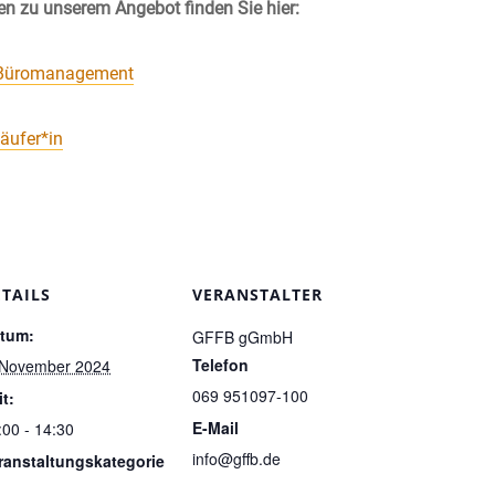
en zu unserem Angebot finden Sie hier:
 Büromanagement
äufer*in
ETAILS
VERANSTALTER
tum:
GFFB gGmbH
Telefon
 November 2024
069 951097-100
it:
E-Mail
:00 - 14:30
info@gffb.de
ranstaltungskategorie