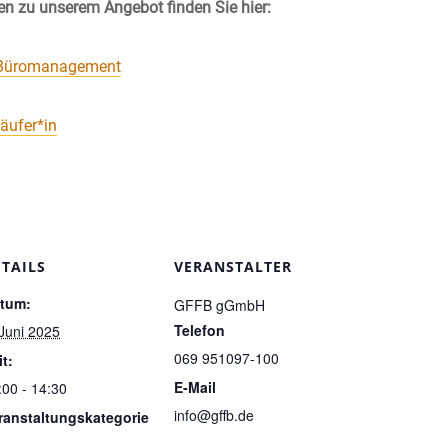
en zu unserem Angebot finden Sie hier:
 Büromanagement
äufer*in
ETAILS
VERANSTALTER
tum:
GFFB gGmbH
Telefon
 Juni 2025
069 951097-100
it:
E-Mail
:00 - 14:30
info@gffb.de
ranstaltungskategorie