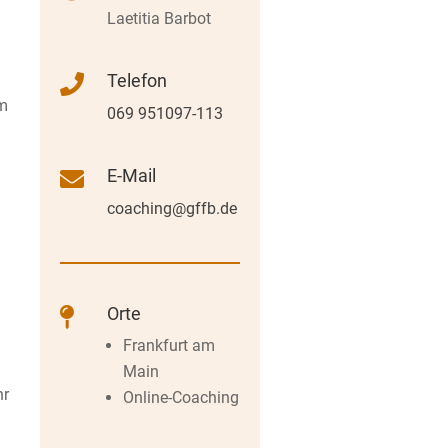
Laetitia Barbot
Telefon

em
069 951097-113
E-Mail

coaching@gffb.de
Orte

Frankfurt am
Main
hr
Online-Coaching