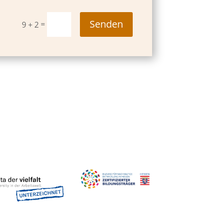
Senden
=
9 + 2