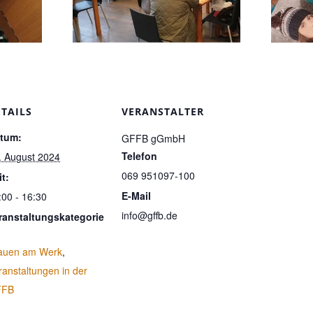
ETAILS
VERANSTALTER
tum:
GFFB gGmbH
Telefon
. August 2024
069 951097-100
it:
E-Mail
:00 - 16:30
info@gffb.de
ranstaltungskategorie
auen am Werk
,
ranstaltungen in der
FFB