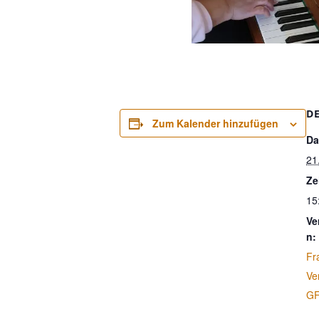
D
Zum Kalender hinzufügen
Da
21
Ze
15
Ve
n:
Fr
Ve
G