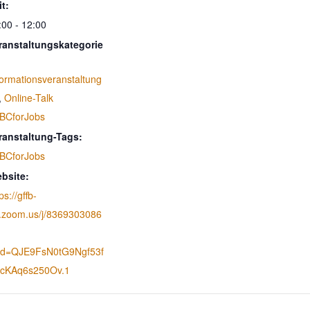
it:
:00 - 12:00
ranstaltungskategorie
formationsveranstaltung
,
Online-Talk
BCforJobs
ranstaltung-Tags:
BCforJobs
bsite:
ps://gffb-
.zoom.us/j/8369303086
d=QJE9FsN0tG9Ngf53f
cKAq6s250Ov.1