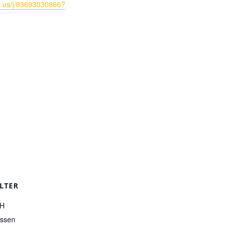
om.us/j/83693030866?
LTER
H
ssen