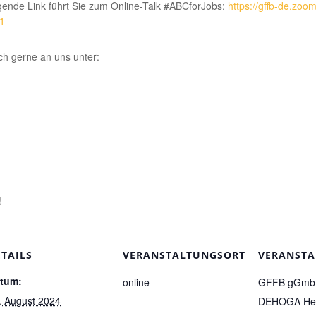
lgende Link führt Sie zum Online-Talk #ABCforJobs:
https://gffb-de.zo
1
h gerne an uns unter:
!
ETAILS
VERANSTALTUNGSORT
VERANSTA
tum:
online
GFFB gGmb
. August 2024
DEHOGA He