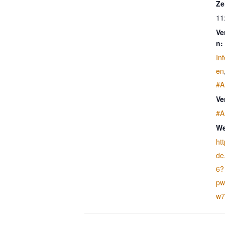
Ze
11
Ve
n:
In
en
#A
Ve
#A
We
htt
de
6?
pw
w7