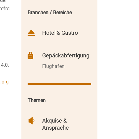
 der
refrei
Branchen / Bereiche

Hotel & Gastro

Gepäckabfertigung
 4.0.
Flughafen
.org
Themen

Akquise &
Ansprache