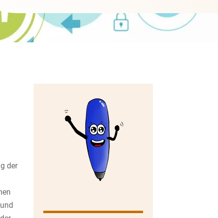
g der
men
 und