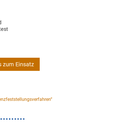
d
test
s zum Einsatz
nzfeststellungsverfahren“