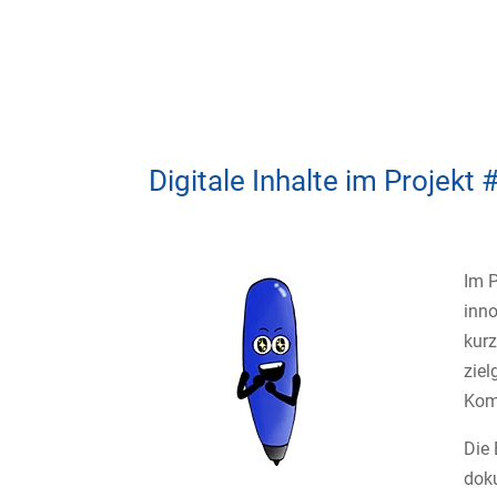
Digitale Inhalte im Projek
Im P
inn
kurz
ziel
Kom
Die 
doku